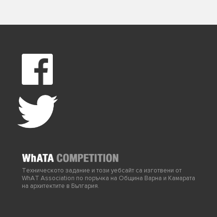
Техническото задание и този уебсайт са изготвени от
WhAT Association
по поръчка на Община Варна и Камарата
на архитектите в България.