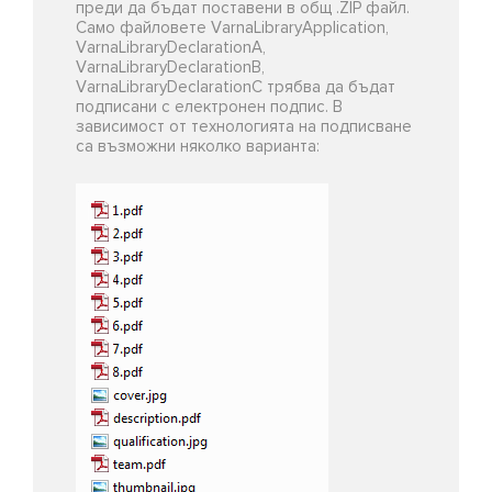
преди да бъдат поставени в общ .ZIP файл.
Само файловете VarnaLibraryApplication,
VarnaLibraryDeclarationA,
VarnaLibraryDeclarationB,
VarnaLibraryDeclarationC трябва да бъдат
подписани с електронен подпис. В
зависимост от технологията на подписване
са възможни няколко варианта: