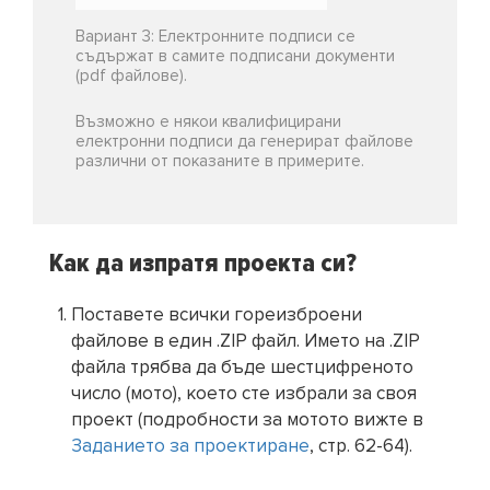
Вариант 3: Електронните подписи се
съдържат в самите подписани документи
(pdf файлове).
Възможно е някои квалифицирани
електронни подписи да генерират файлове
различни от показаните в примерите.
Как да изпратя проекта си?
Поставете всички гореизброени
файлове в един .ZIP файл. Името на .ZIP
файла трябва да бъде шестцифреното
число (мото), което сте избрали за своя
проект (подробности за мотото вижте в
Заданието за проектиране
, стр. 62-64).