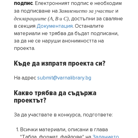
подпис
. Eлектронният подпис е необходим
Заявлението за участие
за подписване на
и
декларациите (A, B и C)
, достъпни за сваляне
в секция
Документация
. Останалите
материали не трябва да бъдат подписани,
за да не се наруши анонимността на
проекта.
Къде да изпратя проекта си?
На адрес
submit@varnalibrary.bg
Каквo трябва да съдържа
проектът?
За да участвате в конкурса, подгответе:
Всички материали, описани в глава
"Табла, формат, файлове" на
Заданието