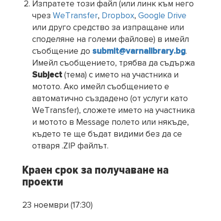
Изпратете този файл (или линк към него
чрез
WeTransfer
,
Dropbox
,
Google Drive
или друго средство за изпращане или
споделяне на големи файлове) в имейл
съобщение до
submit@varnalibrary.bg
.
Имейл съобщението, трябва да съдържа
Subject
(тема) с името на участника и
мотото. Ако имейл съобщението е
автоматично създадено (от услуги като
WeTransfer), сложете името на участника
и мотото в Message полето или някъде,
където те ще бъдат видими без да се
отваря .ZIP файлът.
Краен срок за получаване на
проекти
23 ноември (17:30)