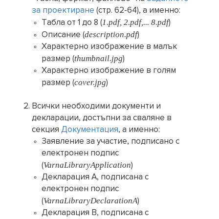
за проектиране
(стр. 62-64), а именно:
1.pdf, 2.pdf,... 8.pdf
Табла от 1 до 8 (
)
description.pdf
Описание (
)
Характерно изображение в малък
thumbnail.jpg
размер (
)
Характерно изображение в голям
cover.jpg
размер (
)
Всички необходими документи и
декларации, достъпни за сваляне в
секция
Документация
, а именно:
Заявление за участие, подписано с
електронен подпис
VarnaLibraryApplication
(
)
Декларация А, подписана с
електронен подпис
VarnaLibraryDeclarationA
(
)
Декларация B, подписана с