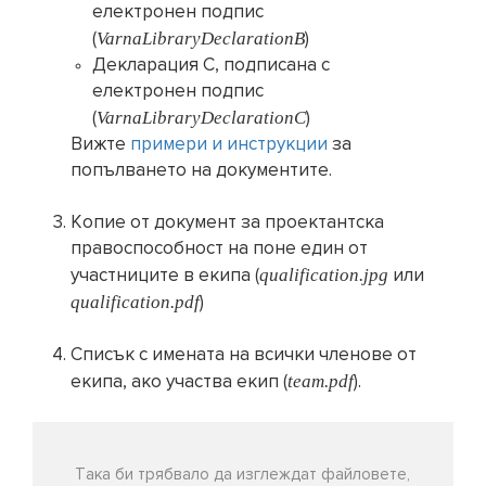
електронен подпис
VarnaLibraryDeclarationB
(
)
Декларация C, подписана с
електронен подпис
VarnaLibraryDeclarationC
(
)
Вижте
примери и инструкции
за
попълването на документите.
Копие от документ за проектантска
правоспособност на поне един от
qualification.jpg
участниците в екипа (
или
qualification.pdf
)
Списък с имената на всички членове от
team.pdf
екипа, ако участва екип (
).
Така би трябвало да изглеждат файловете,